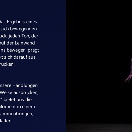
 das Ergebnis eines
en sich bewegenden
uck, jeden Ton, der
 auf der Leinwand
uns bewegen, prägt
 sich darauf aus,
drücken.
 unsere Handlungen
 Weise ausdrücken,
“ bietet uns die
 Moment in einem
usammenbringen,
falten.