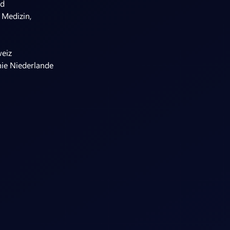
nd
 Medizin,
n
weiz
hie Niederlande